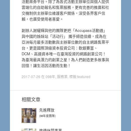
活動票券平台。除了為各式活動主辦單位與個人提供
雲端化的自助報名和售票服務，更有完善的推廣和社
交機制供主辦單位維護客戶關係，深受各界客戶信
賴，也廣受使用者喜愛。
創辦人謝耀輝與他的團隊更把「Accupass活動通」
與中國的姊妹站「活动行」 攜手締造佳績，成為在
亞洲每月最多活動數與主辦單位數的自主網路售票平
台，更是國際頂級資本投資公司：軟銀賽富、
DCM、高通資本唯一在臺灣投資的網路創業公司！
為臺灣最具潛力的創業之星！為人們創造更多故事與
回憶！讓生活因活動而生動！
2017-07-26
在
098年
,
服務業
. 標籤:
featured
相關文章
先進釋放
(98年度團隊)
惟德休閒事業