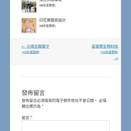
(98年度團隊)
印花樂藝術設計
(98年度團隊)
文
←
元盛生醫電子
苗廣豐生物科技
章
(100年度團隊)
(100年度團隊)
導
→
覽
發佈留言
發佈留言必須填寫的電子郵件地址不會公開。
必填
欄位標示為
*
留言
*